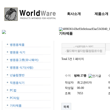
회사소개
제품소개
기타제품
병원용제품
- 스테인레스 밧드
- 월드웨어 팔각컵/물컵/음료수컵
병원용 식기
Total 3건
1 페이지
병원용그릇(유니웨어)
병원용 식기(샤링)
넌슬립쟁반
수저
방짜 27종
작성자
최고관리자
직원용식기
작성일
00-00
PC컵
조회
7053
PC타임
기타제품
목록