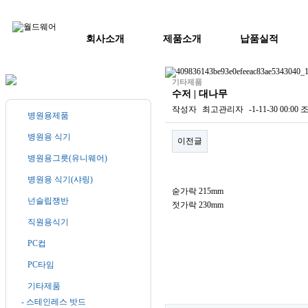
회사소개
제품소개
납품실적
기타제품
수저 | 대나무
작성자
최고관리자
-1-11-30 00:00
조
병원용제품
병원용 식기
이전글
병원용그릇(유니웨어)
본문
병원용 식기(샤링)
숟가락 215mm
넌슬립쟁반
젓가락 230mm
직원용식기
PC컵
PC타임
기타제품
- 스테인레스 밧드