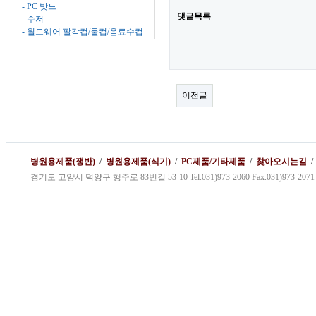
- PC 밧드
댓글목록
-
수저
- 월드웨어 팔각컵/물컵/음료수컵
이전글
병원용제품(쟁반)
/
병원용제품(식기)
/
PC제품/기타제품
/
찾아오시는길
경기도 고양시 덕양구 행주로 83번길 53-10 Tel.031)973-2060 Fax.031)973-2071 kybg1@