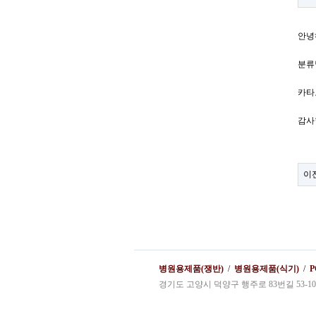
안녕
분류
카타
감사
이
병원용제품(쟁반)
/
병원용제품(식기)
/
경기도 고양시 덕양구 행주로 83번길 53-10 Tel.031)97