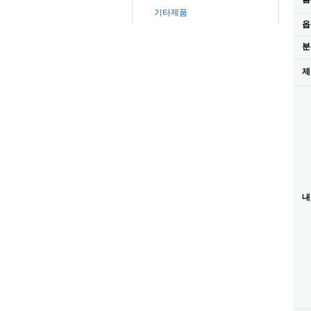
기타제품
옵
분
제
내