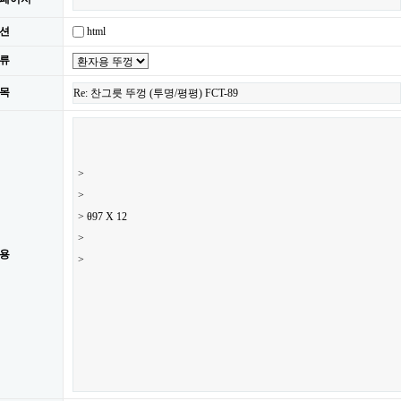
html
션
류
목
용