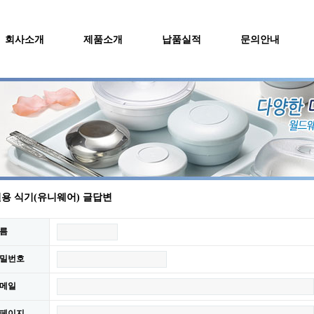
회사소개
제품소개
납품실적
문의안내
용 식기(유니웨어) 글답변
름
밀번호
메일
페이지