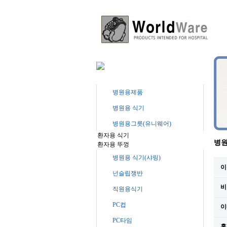
병원용제품
병원용 식기
병원용그릇(유니웨어)
병원
병원용 식기(샤링)
이
넌슬립쟁반
비
직원용식기
PC컵
이
PC타임
홈